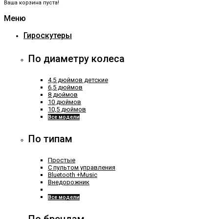
Ваша корзина пуста!
Меню
Гироскутеры
По диаметру колеса
4,5 дюймов детские
6,5 дюймов
8 дюймов
10 дюймов
10,5 дюймов
Все модели
По типам
Простые
С пультом управления
Bluetooth +Music
Внедорожник
Все модели