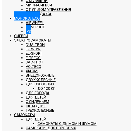
С МУЗЫКОЙ
МИНИ-СИГВЕИ
С ПУЛЬТОМ УПРАВЛЕНИЯ
РАСПРОДАЖА
МОНОКОЛЕСО
AIRWHEEL
HOVERBOT
IPS
СИГВЕИ
ЭЛЕКТРОСАМОКАТЫ
DUALTRON
E-TWOW
EL-SPORT
ELTRECO
JACK HOT
VOLTECO
XIAOMI
ВНЕДОРОЖНЫЕ
ДВУХКОЛЕСНЫЕ
ДЛЯ ВЗРОСЛЫХ
ДО 120 КГ
ДЛЯ ГОРОДА
ДЛЯ ДЕТЕЙ
С СИДЕНЬЕМ
СКЛАДНЫЕ
ТРЕХКОЛЕСНЫЕ
САМОКАТЫ
ДЛЯ ДЕТЕЙ
САМОКАТЫ С ДЫМОМ И ШУМОМ
САМОКАТЫ ДЛЯ ВЗРОСЛЫХ