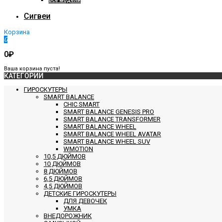
Все модели
Сигвеи
Корзина
0
0₽
Ваша корзина пуста!
КАТЕГОРИИ
ГИРОСКУТЕРЫ
SMART BALANCE
CHIC SMART
SMART BALANCE GENESIS PRO
SMART BALANCE TRANSFORMER
SMART BALANCE WHEEL
SMART BALANCE WHEEL AVATAR
SMART BALANCE WHEEL SUV
WMOTION
10,5 ДЮЙМОВ
10 ДЮЙМОВ
8 ДЮЙМОВ
6,5 ДЮЙМОВ
4,5 ДЮЙМОВ
ДЕТСКИЕ ГИРОСКУТЕРЫ
ДЛЯ ДЕВОЧЕК
УМКА
ВНЕДОРОЖНИК