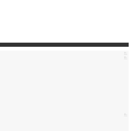
+
-
+
-
+
-