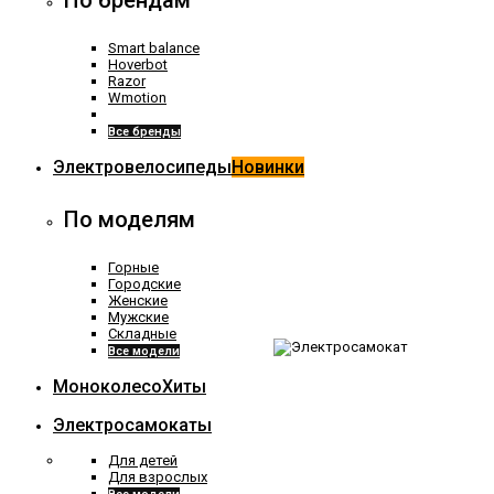
По брендам
Smart balance
Hoverbot
Razor
Wmotion
Все бренды
Электровелосипеды
Новинки
По моделям
Горные
Городские
Женские
Мужские
Складные
Все модели
Моноколесо
Хиты
Электросамокаты
Для детей
Для взрослых