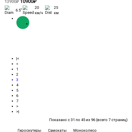
10900₽
13900₽
20
25
6.5"
км/ч
км
|<
<
1
2
3
4
5
6
7
>
>|
Показано с 31 по 45 из 96 (всего 7 страниц)
Гироскутеры
Самокаты
Моноколесо