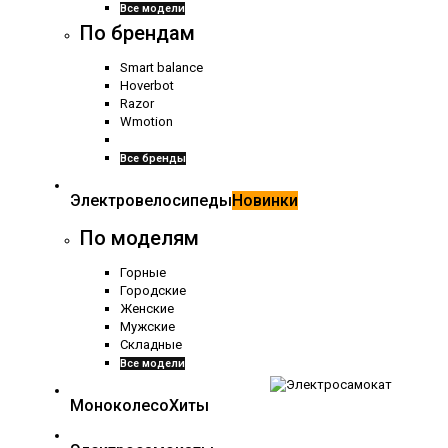
Все модели
По брендам
Smart balance
Hoverbot
Razor
Wmotion
Все бренды
Электровелосипеды
Новинки
По моделям
Горные
Городские
Женские
Мужские
Складные
Все модели
Моноколесо
Хиты