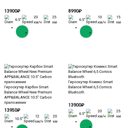
13900₽
8990₽
20
25
10
15
6.5"
6.5"
км/ч
км
км/ч
км
Гироскутер Комикс Smart
Гироскутер Карбон Smart
Balance Wheel 6,5 Comics
Balance Wheel New Premium
Bluetooth
APP&BALANCE 10.5" Carbon
приложение
13900₽
13950₽
20
25
6.5"
12
20
км/ч
км
10.5"
км/ч
км