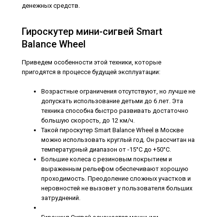
18900₽
денежных средств.
Гироскутер мини-сигвей Smart
Balance Wheel
Приведем особенности этой техники, которые
пригодятся в процессе будущей эксплуатации:
..
Возрастные ограничения отсутствуют, но лучше не
допускать использование детьми до 6 лет. Эта
техника способна быстро развивать достаточно
большую скорость, до 12 км/ч.
Такой гироскутер Smart Balance Wheel в Москве
можно использовать круглый год. Он рассчитан на
Гироскутер Айс Smart Balance Wheel Premium
температурный диапазон от -15°С до +50°С.
10.5" Ice Bluetooth
Большие колеса с резиновым покрытием и
18900₽
выраженным рельефом обеспечивают хорошую
проходимость. Преодоление сложных участков и
неровностей не вызовет у пользователя больших
затруднений.