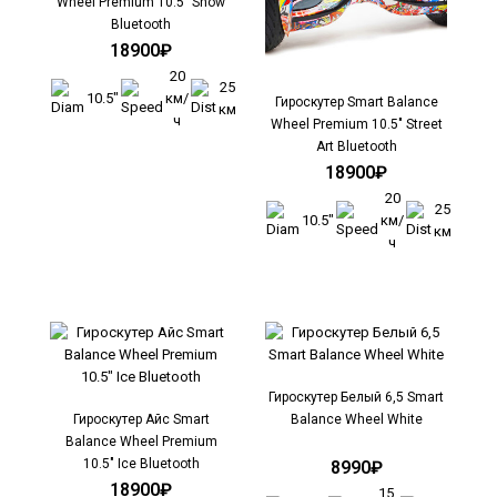
Wheel Premium 10.5" Snow
Bluetooth
18900₽
20
25
10.5"
км/
Гироскутер Smart Balance
км
ч
Wheel Premium 10.5" Street
Гироскутер Smart Balance Wheel 6,5 Angry Birds
Art Bluetooth
Bluetooth
18900₽
13900₽
20
25
10.5"
км/
км
ч
Гироскутер Smart Balance Wheel Angry Birds Bluetooth с
диаметром колеса 6,5 дюймов.Ди..
Гироскутер Белый 6,5 Smart
Гироскутер Айс Smart
Balance Wheel White
Balance Wheel Premium
10.5" Ice Bluetooth
8990₽
18900₽
15