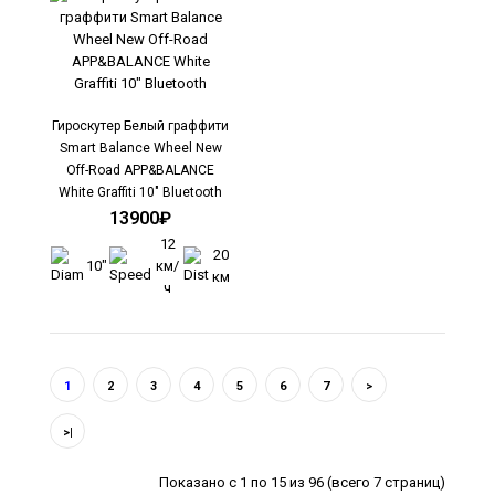
..
Гироскутер Белый граффити
Smart Balance Wheel New
Off-Road APP&BALANCE
White Graffiti 10" Bluetooth
13900₽
12
20
10"
км/
Гироскутер Smart Balance Wheel Premium 10.5"
км
ч
Snow Bluetooth
18900₽
1
2
3
4
5
6
7
>
>|
Показано с 1 по 15 из 96 (всего 7 страниц)
..