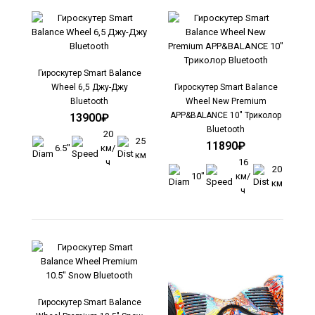
Гироскутер Smart Balance
..
Wheel 6,5 Джу-Джу
Гироскутер Smart Balance
Bluetooth
Wheel New Premium
APP&BALANCE 10" Триколор
13900₽
Bluetooth
20
25
11890₽
6.5"
км/
км
ч
16
20
Гироскутер Smart Balance Wheel 10" Bluetooth
10"
км/
км
Хохлома
ч
12900₽
Гироскутер Smart Balance
..