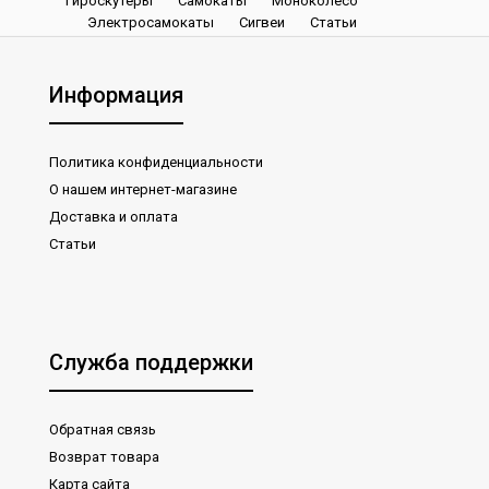
Гироскутеры
Самокаты
Моноколесо
Электросамокаты
Сигвеи
Статьи
Информация
Гироскутер Белый граффити 6,5 Smart Balance
Wheel White Graffiti
11990₽
Политика конфиденциальности
О нашем интернет-магазине
Доставка и оплата
Статьи
ГироскутерБелый граффити Smart Balance Wheel White
Graffiti с диаметром колеса 6,5 дюймов.Диаме..
Служба поддержки
Обратная связь
Возврат товара
Карта сайта