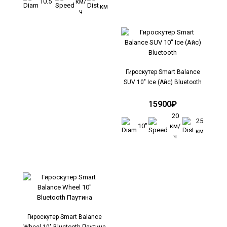
10.5"
км/
км
..
ч
Гироскутер Smart Balance
SUV 10" Ice (Айс) Bluetooth
Гироскутер Граффити Белый Smart Balance
Wheel New Premium 10.5" Graffiti White Bluetooth
15900₽
13890₽
20
25
10"
км/
км
ч
..
Гироскутер Smart Balance
Wheel 10" Bluetooth Паутина