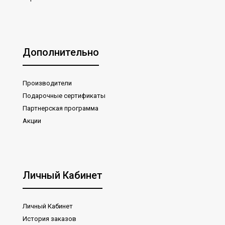
Гироскутер Белый Граффити Smart Balance
Offroad 9" White Graffiti Bluetooth
17900₽
Дополнительно
Производители
Подарочные сертификаты
..
Партнерская программа
Акции
Личный Кабинет
Гироскутер Белый граффити Smart Balance
Wheel New Off-Road APP&BALANCE White
Graffiti 10" Bluetooth
13900₽
Личный Кабинет
История заказов