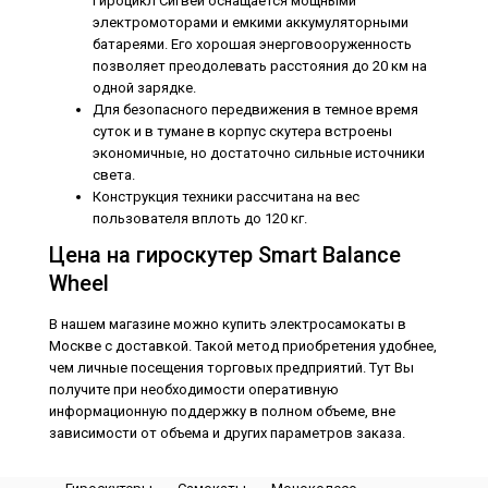
Гироцикл Сигвей
оснащается мощными
электромоторами и емкими аккумуляторными
батареями. Его хорошая энерговооруженность
..
позволяет преодолевать расстояния до 20 км на
одной зарядке.
Для безопасного передвижения в темное время
суток и в тумане в корпус скутера встроены
экономичные, но достаточно сильные источники
света.
Гироскутер Белый 6,5 Smart Balance Wheel
Конструкция техники рассчитана на вес
White
пользователя вплоть до 120 кг.
8990₽
Цена на гироскутер Smart Balance
Wheel
В нашем магазине можно
купить электросамокаты в
Москве
с доставкой. Такой метод приобретения удобнее,
чем личные посещения торговых предприятий. Тут Вы
получите при необходимости оперативную
Гироскутер Белый Smart Balance Wheel White с колесами 6,5
информационную поддержку в полном объеме, вне
дюймов.Диаметр колес - 6,5 дюймов.Вес - 10..
зависимости от объема и других параметров заказа.