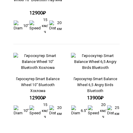
12900₽
Гироскутер Smart Balance SUV 10" Ice (Айс)
15
Bluetooth
20
10"
км/
15900₽
км
ч
..
Гироскутер Smart Balance
Гироскутер Smart Balance
Wheel 10" Bluetooth
Wheel 6,5 Angry Birds
Хохлома
Bluetooth
12900₽
13900₽
15
20
20
25
Гироскутер Smart Balance Wheel 10" Bluetooth
10"
км/
6.5"
км/
км
км
Паутина
ч
ч
12900₽