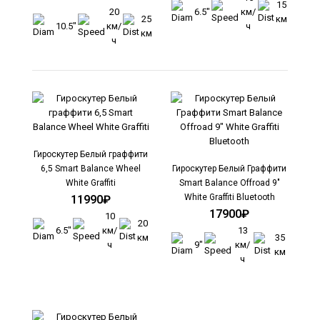
15
Гироскутер Smart Balance Wheel 6,5 Джу-Джу
20
6.5"
км/
25
км
Bluetooth
10.5"
км/
ч
км
13900₽
ч
..
Гироскутер Белый граффити
6,5 Smart Balance Wheel
Гироскутер Белый Граффити
White Graffiti
Smart Balance Offroad 9"
White Graffiti Bluetooth
11990₽
17900₽
10
20
6.5"
км/
13
км
35
ч
9"
км/
км
Гироскутер Smart Balance Wheel New Premium
ч
APP&BALANCE 10" Триколор Bluetooth
11890₽