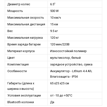
Диаметр колес
6.5"
Мощность
500 W
Максимальная скорость
10 км/ч
Максимальная дистанция
15 км
Вес
9.5 кг
Максимальная нагрузка
120 кг
Время заряда батареи
120 мин/220В
Материал корпуса
Износостойкий полимер
Цвет
мультиколор, белый
Комплектация
зарядное устройство, сумка
Особенности
Аккумулятор - Lithium 4.4 Ah;
Влагозащита - IP54
Габариты (длина х
65 х25 х25 см
ширина х высота)
Условия эксплуатации
от -10 до +50°С
Bluetooth колонки
Да