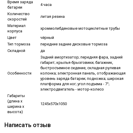
Время заряда
4 часа
батареи
Количество
литая резина
скоростей
Материал
хроммолибденовые мотоциклетные трубы
корпуса
Цвет
чёрный
Тип тормоза
передние задние дисковые тормоза
Складной
да
Задний амортизатор; передняя фара, задний
габарит; крылья-брызговики; багажник,
быстросъемное сидение, складная рулевая
Особенности
колонка; электронная панель, отображающая
уровень заряда батареи; подножка; широкая
платформа для ног; угол подъема - 7°;
электродвигатель - мотор-колесо
Габариты
(длина х
1245х570х1050
ширина х
высота)
Написать отзыв