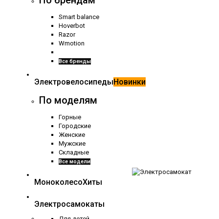
По брендам
Smart balance
Hoverbot
Razor
Wmotion
Все бренды
Электровелосипеды
Новинки
По моделям
Горные
Городские
Женские
Мужские
Складные
Все модели
Моноколесо
Хиты
Электросамокаты
Для детей