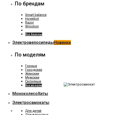
По брендам
Smart balance
Hoverbot
Razor
Wmotion
Все бренды
Электровелосипеды
Новинки
По моделям
Горные
Городские
Женские
Мужские
Складные
Все модели
Моноколесо
Хиты
Электросамокаты
Для детей
Для взрослых