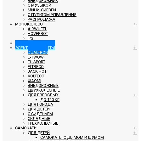
ВНЕДОРОЖНИК
С МУЗЫКОЙ
МИНИ-СИГВЕИ
С ПУЛЬТОМ УПРАВЛЕНИЯ
РАСПРОДАЖА
МОНОКОЛЕСО
+
-
AIRWHEEL
HOVERBOT
IPS
СИГВЕИ
ЭЛЕКТРОСАМОКАТЫ
+
-
DUALTRON
E-TWOW
EL-SPORT
ELTRECO
JACK HOT
VOLTECO
XIAOMI
ВНЕДОРОЖНЫЕ
ДВУХКОЛЕСНЫЕ
ДЛЯ ВЗРОСЛЫХ
+
-
ДО 120 КГ
ДЛЯ ГОРОДА
ДЛЯ ДЕТЕЙ
С СИДЕНЬЕМ
СКЛАДНЫЕ
ТРЕХКОЛЕСНЫЕ
САМОКАТЫ
+
-
ДЛЯ ДЕТЕЙ
+
-
САМОКАТЫ С ДЫМОМ И ШУМОМ